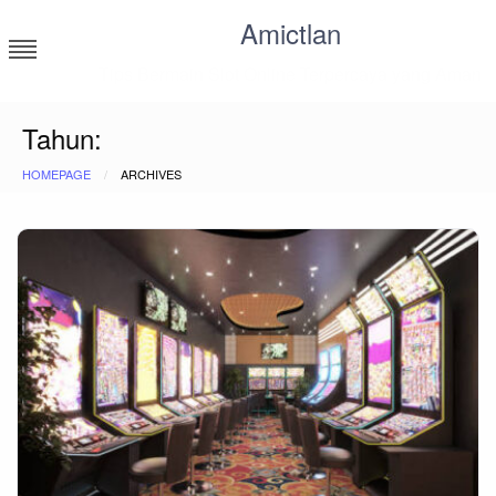
Skip
Amictlan
to
content
Tips Bermain Slot Online Terpercaya yang Aman
Tahun:
HOMEPAGE
ARCHIVES