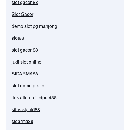
slot gacor 88
Slot Gacor
demo slot pg mahjong
slot88
slot gacor 88
judi slot online
SIDARMA88
slot demo gratis
link alternatif siputri88
situs siputri88
sidarma88