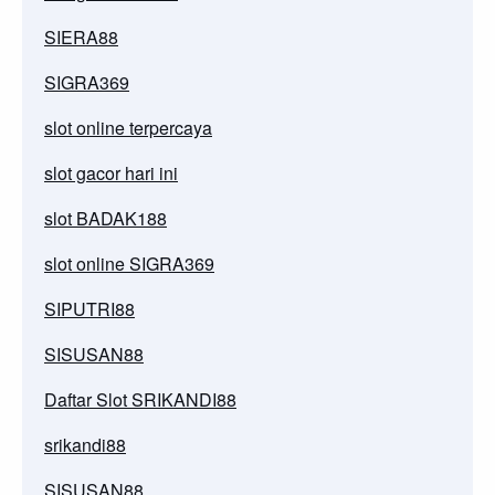
SIERA88
SIGRA369
slot online terpercaya
slot gacor hari ini
slot BADAK188
slot online SIGRA369
SIPUTRI88
SISUSAN88
Daftar Slot SRIKANDI88
srikandi88
SISUSAN88