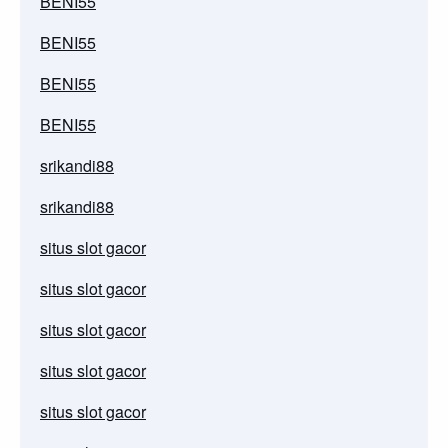
BENI55
BENI55
BENI55
BENI55
srikandi88
srikandi88
situs slot gacor
situs slot gacor
situs slot gacor
situs slot gacor
situs slot gacor