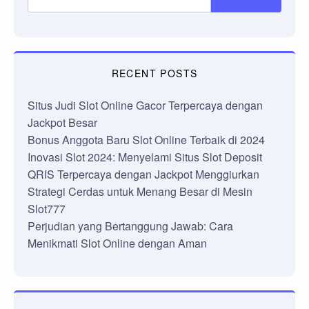
RECENT POSTS
Situs Judi Slot Online Gacor Terpercaya dengan
Jackpot Besar
Bonus Anggota Baru Slot Online Terbaik di 2024
Inovasi Slot 2024: Menyelami Situs Slot Deposit
QRIS Terpercaya dengan Jackpot Menggiurkan
Strategi Cerdas untuk Menang Besar di Mesin
Slot777
Perjudian yang Bertanggung Jawab: Cara
Menikmati Slot Online dengan Aman