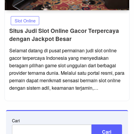
Slot Online
Situs Judi Slot Online Gacor Terpercaya
dengan Jackpot Besar
Posted
Selamat datang di pusat permainan judi slot online
on
gacor terpercaya Indonesia yang menyediakan
beragam pilihan game slot unggulan dari berbagai
provider ternama dunia. Melalui satu portal resmi, para
pemain dapat menikmati sensasi bermain slot online
dengan sistem adil, keamanan terjamin,…
Cari
Cari