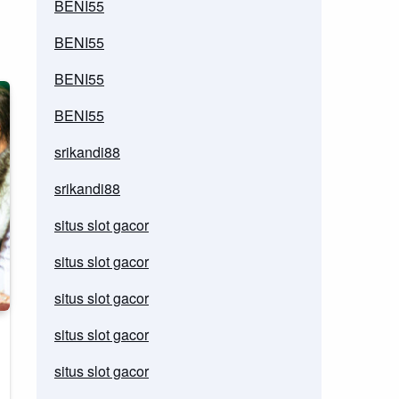
BENI55
BENI55
BENI55
BENI55
srikandi88
srikandi88
situs slot gacor
situs slot gacor
situs slot gacor
situs slot gacor
situs slot gacor