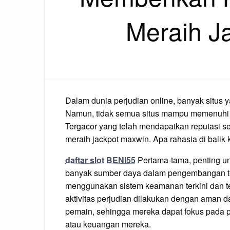
Meraih J
Dalam dunia perjudian online, banyak situs
Namun, tidak semua situs mampu memenuhi jan
Tergacor yang telah mendapatkan reputasi 
meraih jackpot maxwin. Apa rahasia di balik ke
daftar slot BENI55
Pertama-tama, penting un
banyak sumber daya dalam pengembangan tek
menggunakan sistem keamanan terkini dan te
aktivitas perjudian dilakukan dengan aman da
pemain, sehingga mereka dapat fokus pada 
atau keuangan mereka.