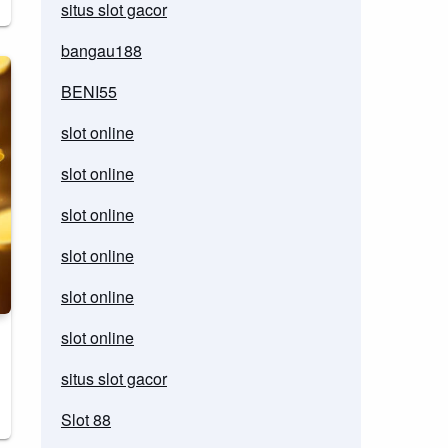
situs slot gacor
bangau188
BENI55
slot online
slot online
slot online
slot online
slot online
slot online
situs slot gacor
Slot 88