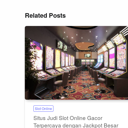
Related Posts
Slot Online
Situs Judi Slot Online Gacor
Terpercaya dengan Jackpot Besar