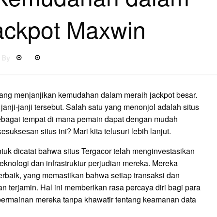
ackpot Maxwin
By
Posted
on
 yang menjanjikan kemudahan dalam meraih jackpot besar.
ji-janji tersebut. Salah satu yang menonjol adalah situs
sebagai tempat di mana pemain dapat dengan mudah
suksesan situs ini? Mari kita telusuri lebih lanjut.
tuk dicatat bahwa situs Tergacor telah menginvestasikan
nologi dan infrastruktur perjudian mereka. Mereka
rbaik, yang memastikan bahwa setiap transaksi dan
n terjamin. Hal ini memberikan rasa percaya diri bagi para
permainan mereka tanpa khawatir tentang keamanan data