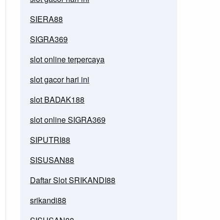
SIERA88
SIGRA369
slot online terpercaya
slot gacor hari ini
slot BADAK188
slot online SIGRA369
SIPUTRI88
SISUSAN88
Daftar Slot SRIKANDI88
srikandi88