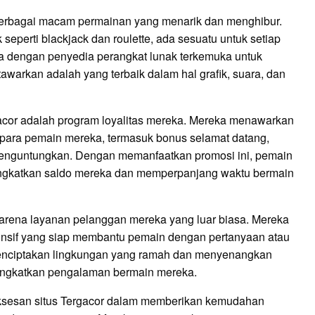
 berbagai macam permainan yang menarik dan menghibur.
 seperti blackjack dan roulette, ada sesuatu untuk setiap
ama dengan penyedia perangkat lunak terkemuka untuk
arkan adalah yang terbaik dalam hal grafik, suara, dan
gacor adalah program loyalitas mereka. Mereka menawarkan
ara pemain mereka, termasuk bonus selamat datang,
 menguntungkan. Dengan memanfaatkan promosi ini, pemain
ingkatkan saldo mereka dan memperpanjang waktu bermain
l karena layanan pelanggan mereka yang luar biasa. Mereka
onsif yang siap membantu pemain dengan pertanyaan atau
menciptakan lingkungan yang ramah dan menyenangkan
ningkatkan pengalaman bermain mereka.
uksesan situs Tergacor dalam memberikan kemudahan