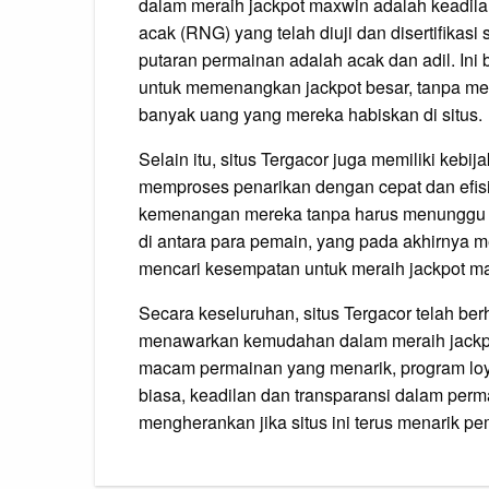
dalam meraih jackpot maxwin adalah keadil
acak (RNG) yang telah diuji dan disertifika
putaran permainan adalah acak dan adil. Ini
untuk memenangkan jackpot besar, tanpa m
banyak uang yang mereka habiskan di situs.
Selain itu, situs Tergacor juga memiliki keb
memproses penarikan dengan cepat dan efi
kemenangan mereka tanpa harus menunggu te
di antara para pemain, yang pada akhirnya me
mencari kesempatan untuk meraih jackpot m
Secara keseluruhan, situs Tergacor telah be
menawarkan kemudahan dalam meraih jackpo
macam permainan yang menarik, program loy
biasa, keadilan dan transparansi dalam perm
mengherankan jika situs ini terus menarik pe