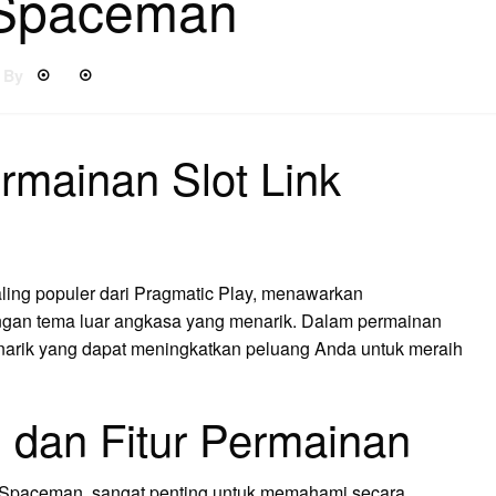
 Spaceman
By
Posted
on
rmainan Slot Link
ling populer dari Pragmatic Play, menawarkan
an tema luar angkasa yang menarik. Dalam permainan
narik yang dapat meningkatkan peluang Anda untuk meraih
dan Fitur Permainan
 Spaceman, sangat penting untuk memahami secara