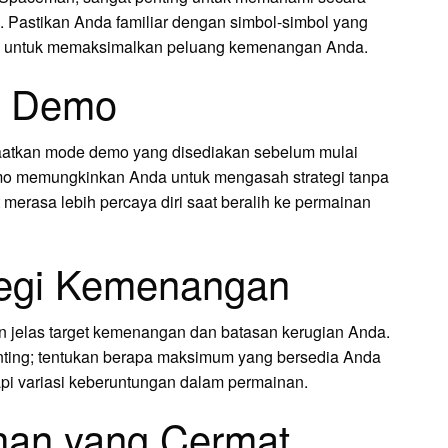
a. Pastikan Anda familiar dengan simbol-simbol yang
ia untuk memaksimalkan peluang kemenangan Anda.
e Demo
aatkan mode demo yang disediakan sebelum mulai
o memungkinkan Anda untuk mengasah strategi tanpa
merasa lebih percaya diri saat beralih ke permainan
tegi Kemenangan
 jelas target kemenangan dan batasan kerugian Anda.
enting; tentukan berapa maksimum yang bersedia Anda
pi variasi keberuntungan dalam permainan.
han yang Cermat