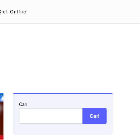
Slot Online
Cari
Cari