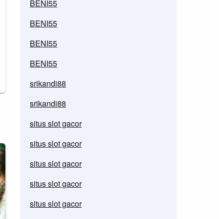
BENI55
BENI55
BENI55
BENI55
srikandi88
srikandi88
situs slot gacor
situs slot gacor
situs slot gacor
situs slot gacor
situs slot gacor