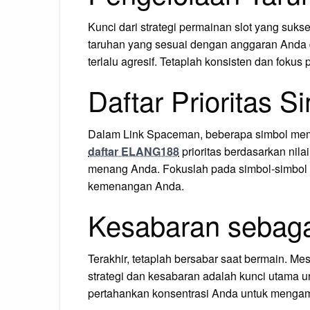
Kunci dari strategi permainan slot yang suks
taruhan yang sesuai dengan anggaran Anda
terlalu agresif. Tetaplah konsisten dan fok
Daftar Prioritas S
Dalam Link Spaceman, beberapa simbol memili
daftar ELANG188
prioritas berdasarkan nil
menang Anda. Fokuslah pada simbol-simbol 
kemenangan Anda.
Kesabaran sebaga
Terakhir, tetaplah bersabar saat bermain. M
strategi dan kesabaran adalah kunci utama u
pertahankan konsentrasi Anda untuk mengamb