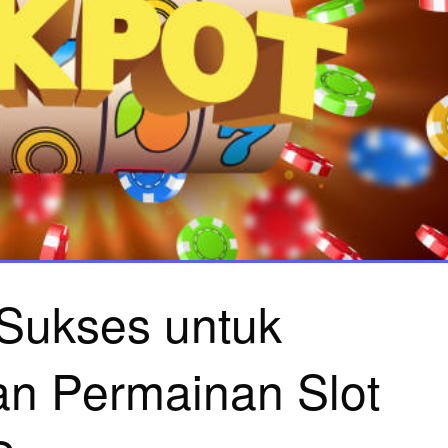
 Sukses untuk
 Permainan Slot